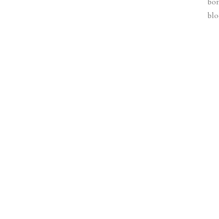
bon
blo
ZOOM