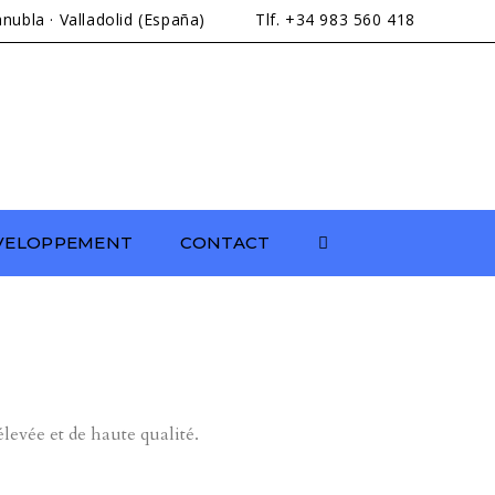
lanubla · Valladolid (España)
Tlf. +34 983 560 418
ÉVELOPPEMENT
CONTACT
levée et de haute qualité.